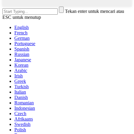
Tekan enter untuk mencari atau
ESC untuk menutup
English
French
German
Portuguese
Spanish
Russian
Japanese
Korean
Arabic
Irish
Greek
Turkish
Italian
Danish
Romanian
Indonesian
Czech
Afrikaans
Swedish
Polish