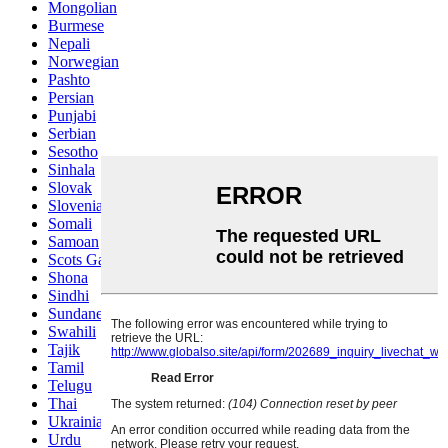
Mongolian
Burmese
Nepali
Norwegian
Pashto
Persian
Punjabi
Serbian
Sesotho
Sinhala
Slovak
Slovenian
Somali
Samoan
Scots Gaelic
Shona
Sindhi
Sundanese
Swahili
Tajik
Tamil
Telugu
Thai
Ukrainian
Urdu