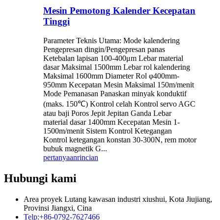
Mesin Pemotong Kalender Kecepatan
Tinggi
Parameter Teknis Utama: Mode kalendering
Pengepresan dingin/Pengepresan panas
Ketebalan lapisan 100-400μm Lebar material
dasar Maksimal 1500mm Lebar rol kalendering
Maksimal 1600mm Diameter Rol φ400mm-
950mm Kecepatan Mesin Maksimal 150m/menit
Mode Pemanasan Panaskan minyak konduktif
(maks. 150℃) Kontrol celah Kontrol servo AGC
atau baji Poros Jepit Jepitan Ganda Lebar
material dasar 1400mm Kecepatan Mesin 1-
1500m/menit Sistem Kontrol Ketegangan
Kontrol ketegangan konstan 30-300N, rem motor
bubuk magnetik G...
pertanyaan
rincian
Hubungi kami
Area proyek Lutang kawasan industri xiushui, Kota Jiujiang,
Provinsi Jiangxi, Cina
Telp:
+86-0792-7627466