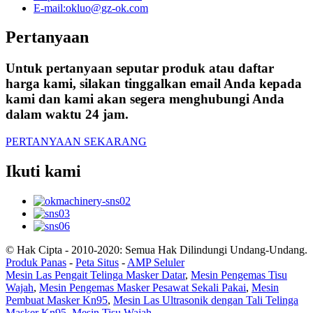
E-mail:
okluo@gz-ok.com
Pertanyaan
Untuk pertanyaan seputar produk atau daftar
harga kami, silakan tinggalkan email Anda kepada
kami dan kami akan segera menghubungi Anda
dalam waktu 24 jam.
PERTANYAAN SEKARANG
Ikuti kami
© Hak Cipta - 2010-2020: Semua Hak Dilindungi Undang-Undang.
Produk Panas
-
Peta Situs
-
AMP Seluler
Mesin Las Pengait Telinga Masker Datar
,
Mesin Pengemas Tisu
Wajah
,
Mesin Pengemas Masker Pesawat Sekali Pakai
,
Mesin
Pembuat Masker Kn95
,
Mesin Las Ultrasonik dengan Tali Telinga
Masker Kn95
,
Mesin Tisu Wajah
,