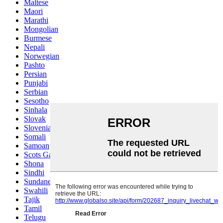
Maltese
Maori
Marathi
Mongolian
Burmese
Nepali
Norwegian
Pashto
Persian
Punjabi
Serbian
Sesotho
Sinhala
Slovak
Slovenian
Somali
Samoan
Scots Gaelic
Shona
Sindhi
Sundanese
Swahili
Tajik
Tamil
Telugu