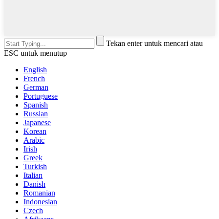
Tekan enter untuk mencari atau
ESC untuk menutup
English
French
German
Portuguese
Spanish
Russian
Japanese
Korean
Arabic
Irish
Greek
Turkish
Italian
Danish
Romanian
Indonesian
Czech