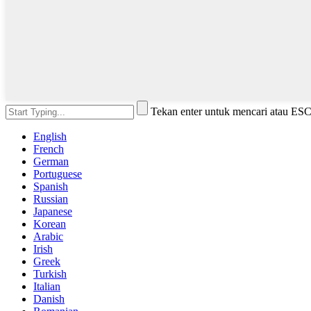
Tekan enter untuk mencari atau ES
English
French
German
Portuguese
Spanish
Russian
Japanese
Korean
Arabic
Irish
Greek
Turkish
Italian
Danish