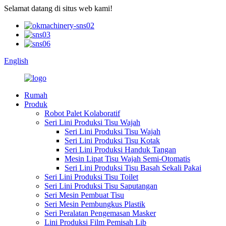
Selamat datang di situs web kami!
English
Rumah
Produk
Robot Palet Kolaboratif
Seri Lini Produksi Tisu Wajah
Seri Lini Produksi Tisu Wajah
Seri Lini Produksi Tisu Kotak
Seri Lini Produksi Handuk Tangan
Mesin Lipat Tisu Wajah Semi-Otomatis
Seri Lini Produksi Tisu Basah Sekali Pakai
Seri Lini Produksi Tisu Toilet
Seri Lini Produksi Tisu Saputangan
Seri Mesin Pembuat Tisu
Seri Mesin Pembungkus Plastik
Seri Peralatan Pengemasan Masker
Lini Produksi Film Pemisah Lib