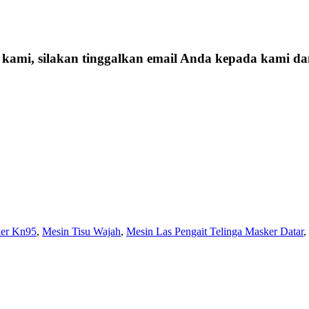
a kami, silakan tinggalkan email Anda kepada kami 
ker Kn95
,
Mesin Tisu Wajah
,
Mesin Las Pengait Telinga Masker Datar
,