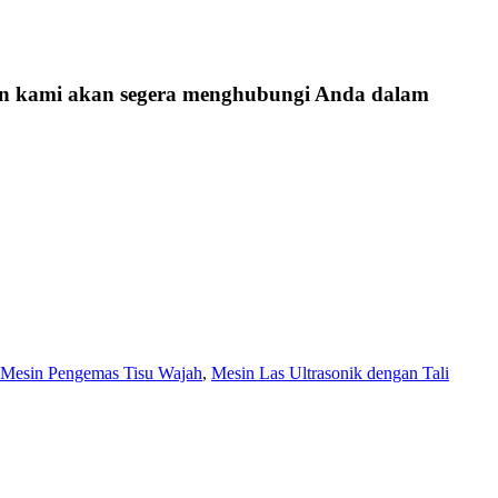
dan kami akan segera menghubungi Anda dalam
Mesin Pengemas Tisu Wajah
,
Mesin Las Ultrasonik dengan Tali