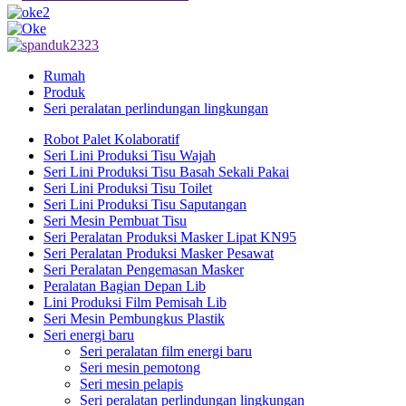
Rumah
Produk
Seri peralatan perlindungan lingkungan
Robot Palet Kolaboratif
Seri Lini Produksi Tisu Wajah
Seri Lini Produksi Tisu Basah Sekali Pakai
Seri Lini Produksi Tisu Toilet
Seri Lini Produksi Tisu Saputangan
Seri Mesin Pembuat Tisu
Seri Peralatan Produksi Masker Lipat KN95
Seri Peralatan Produksi Masker Pesawat
Seri Peralatan Pengemasan Masker
Peralatan Bagian Depan Lib
Lini Produksi Film Pemisah Lib
Seri Mesin Pembungkus Plastik
Seri energi baru
Seri peralatan film energi baru
Seri mesin pemotong
Seri mesin pelapis
Seri peralatan perlindungan lingkungan