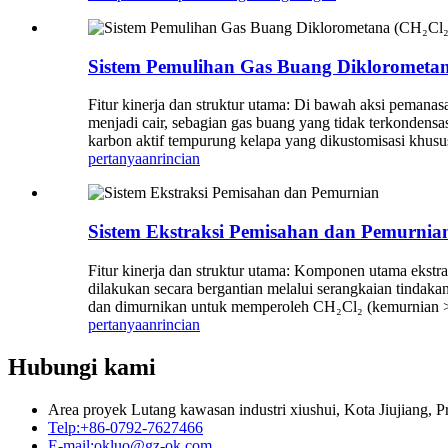
Sistem Pemulihan Gas Buang Diklorometan
Fitur kinerja dan struktur utama: Di bawah aksi peman
menjadi cair, sebagian gas buang yang tidak terkondensa
karbon aktif tempurung kelapa yang dikustomisasi khusu
pertanyaan
rincian
Sistem Ekstraksi Pemisahan dan Pemurnia
Fitur kinerja dan struktur utama: Komponen utama ekstrak
dilakukan secara bergantian melalui serangkaian tindakan,
dan dimurnikan untuk memperoleh CH₂Cl₂ (kemurnian > 
pertanyaan
rincian
Hubungi kami
Area proyek Lutang kawasan industri xiushui, Kota Jiujiang, Pr
Telp:
+86-0792-7627466
E-mail:
okluo@gz-ok.com