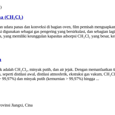
a (CH₂Cl₂)
asan udara panas dan konveksi di bagian oven, film pemisah menguapk
si digunakan sebagai gas pengering yang bersirkulasi, dan sebagian l
s, yang memiliki keunggulan kapasitas adsorpsi CH₂Cl₂ yang besar, kem
n
 adalah CH₂Cl₂, minyak putih, dan air jejak. Dengan memanfaatkan titi
 seperti distilasi awal, distilasi atmosferik, ekstraksi gas vakum, CH₂
99,97%) dan minyak putih (kemurnian > 99,97%) hingga ...
ovinsi Jiangxi, Cina