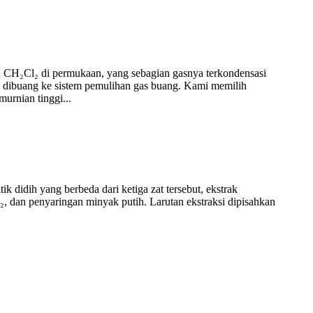
an CH₂Cl₂ di permukaan, yang sebagian gasnya terkondensasi
agi dibuang ke sistem pemulihan gas buang. Kami memilih
urnian tinggi...
k didih yang berbeda dari ketiga zat tersebut, ekstrak
Cl₂, dan penyaringan minyak putih. Larutan ekstraksi dipisahkan